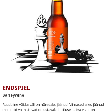
ENDSPIEL
Barleywine
Ruuduline võitlusväli on hõredaks jäänud. Viimased alles jäänud
malendid valmistuvad otsustavaks heitluseks. Iga vigur on