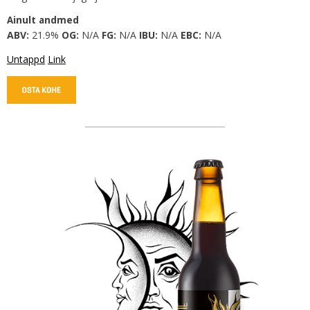
Ainult andmed
ABV:
21.9%
OG:
N/A
FG:
N/A
IBU:
N/A
EBC:
N/A
Untappd
Link