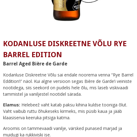
KODANLUSE DISKREETNE VÕLU RYE
BARREL EDITION
Barrel Aged Bière de Garde
Kodanluse Diskreetne Võlu sai endale noorema venna “Rye Barrel
Eddition’i” näol. Kui algne versioon segas Bière de Garde’i veiniste
nootidega, siis seekord on pudelis hele õlu, mis laseb viskivaadi
tammistel ja vaniljestel nootidel särada.
Elamus:
Helebeež vaht katab paksu kihina kuldse tooniga õlut.
Vaht vaibub ruttu õhukeseks kirmeks, mis püsib kaua ja jääb
klaasiserva keeruka pitsiga katma.
Aroomis on tammevaadi vanilje, värsked punased marjad ja
muidugi ka rukkiviski ise.