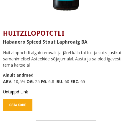
HUITZILOPOTCTLI
Habanero Spiced Stout Laphroaig BA
Huitzilopochtli algab teravalt ja järel käib tal tuli ja suits justkui
samanimelisel Asteekide sõjajumalal. Austa ja sa oled igavesti
tema kaitse all.
Ainult andmed
ABV:
10,5%
OG:
25
FG:
6,8
IBU:
60
EBC:
65
Untappd
Link