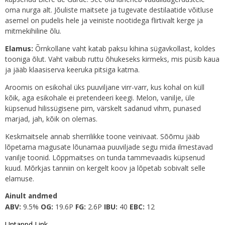
oma nurga alt. Jõuliste maitsete ja tugevate destilaatide võitluse
asemel on pudelis hele ja veiniste nootidega flirtivalt kerge ja
mitmekihiline õlu.
Elamus:
Õrnkollane vaht katab paksu kihina sügavkollast, koldes
tooniga õlut. Vaht vaibub ruttu õhukeseks kirmeks, mis püsib kaua
ja jääb klaasiserva keeruka pitsiga katma.
Aroomis on esikohal üks puuviljane virr-varr, kus kohal on küll
kõik, aga esikohale ei pretendeeri keegi. Melon, vanilje, üle
küpsenud hilissügisene pirn, värskelt sadanud vihm, punased
marjad, jah, kõik on olemas.
Keskmaitsele annab sherrilikke toone veinivaat. Sõõmu jääb
lõpetama magusate lõunamaa puuviljade segu mida ilmestavad
vanilje toonid. Lõppmaitses on tunda tammevaadis küpsenud
kuud. Mõrkjas tanniin on kergelt koov ja lõpetab sobivalt selle
elamuse.
Ainult andmed
ABV:
9.5%
OG:
19.6P
FG:
2.6P
IBU:
40
EBC:
12
Untappd
Link