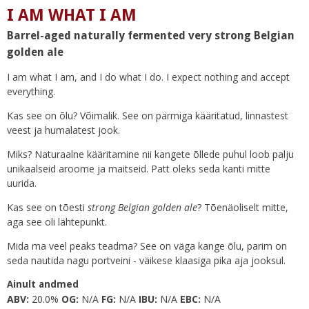
I AM WHAT I AM
Barrel-aged naturally fermented very strong Belgian
golden ale
I am what I am, and I do what I do. I expect nothing and accept
everything.
Kas see on õlu? Võimalik. See on pärmiga kääritatud, linnastest
veest ja humalatest jook.
Miks? Naturaalne kääritamine nii kangete õllede puhul loob palju
unikaalseid aroome ja maitseid. Patt oleks seda kanti mitte
uurida.
Kas see on tõesti
strong Belgian golden ale
? Tõenäoliselt mitte,
aga see oli lähtepunkt.
Mida ma veel peaks teadma? See on väga kange õlu, parim on
seda nautida nagu portveini - väikese klaasiga pika aja jooksul.
Ainult andmed
ABV:
20.0%
OG:
N/A
FG:
N/A
IBU:
N/A
EBC:
N/A