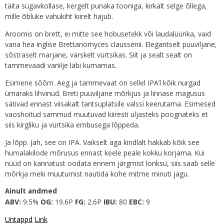
täita sügavkollase, kergelt punaka tooniga, kirkalt selge õllega,
mille õbluke vahukiht kiirelt hajub.
Aroomis on brett, ei mitte see hobusetekk või laudalüürika, vaid
vana hea inglise Brettanomyces claussenii. Elegantselt puuviljane,
sõstraselt marjane, värskelt vürtsikas. Siit ja sealt sealt on
tammevaadi vanilje läbi kumamas.
Esimene sõõm. Aeg ja tammevaat on sellel IPA’l kõik nurgad
ümaraks lihvinud. Breti puuviljane mõrkjus ja linnase magusus
sätivad ennast viisakalt tantsuplatsile valssi keerutama. Esimesed
vaoshoitud sammud muutuvad kiiresti uljasteks poognateks et
siis kirgliku ja vürtsika embusega lõppeda.
Ja lõpp. Jah, see on IPA. Vaikselt aga kindlalt hakkab kõik see
humalakilode mõrusus ennast keele peale kokku korjama. Kui
nüüd on kannatust oodata ennem järgmist lonksu, siis saab selle
mõrkja meki muutumist nautida kohe mitme minuti jagu.
Ainult andmed
ABV:
9.5%
OG:
19.6P
FG:
2.6P
IBU:
80
EBC:
9
Untappd
Link