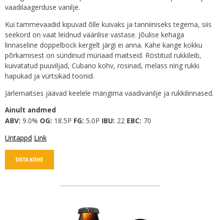
vaadilaagerduse vanilje.
Kui tammevaadid kipuvad õlle kuivaks ja tanniiniseks tegema, siis
seekord on vaat leidnud väärilise vastase. Jõulise kehaga
linnaseline doppelbock kergelt järgi ei anna. Kahe kange kokku
põrkamisest on sündinud müriaad maitseid. Röstitud rukkileib,
kuivatatud puuviljad, Cubano kohv, rosinad, melass ning rukki
hapukad ja vürtsikad toonid.
Järlemaitses jäävad keelele mängima vaadivanilje ja rukkilinnased.
Ainult andmed
ABV:
9.0%
OG:
18.5P
FG:
5.0P
IBU:
22
EBC:
70
Untappd
Link