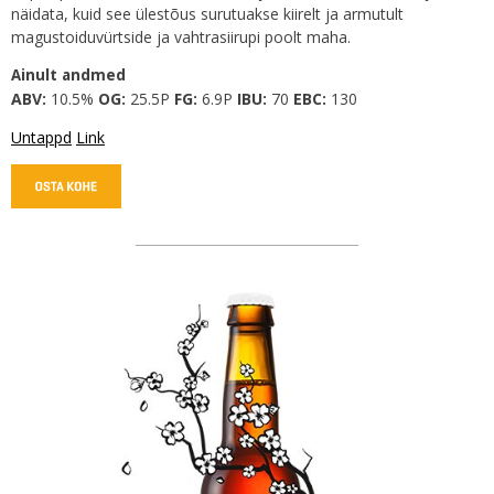
näidata, kuid see ülestõus surutuakse kiirelt ja armutult
magustoiduvürtside ja vahtrasiirupi poolt maha.
Ainult andmed
ABV:
10.5%
OG:
25.5P
FG:
6.9P
IBU:
70
EBC:
130
Untappd
Link