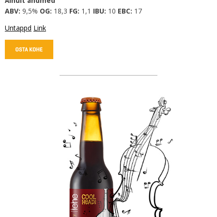
Ainult andmed
ABV:
9,5%
OG:
18,3
FG:
1,1
IBU:
10
EBC:
17
Untappd
Link