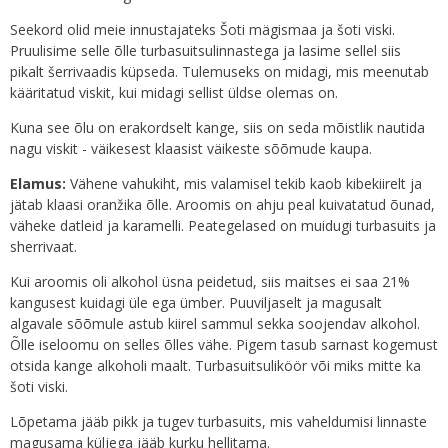
Seekord olid meie innustajateks Šoti mägismaa ja šoti viski.
Pruulisime selle õlle turbasuitsulinnastega ja lasime sellel siis
pikalt šerrivaadis küpseda. Tulemuseks on midagi, mis meenutab
kääritatud viskit, kui midagi sellist üldse olemas on.
Kuna see õlu on erakordselt kange, siis on seda mõistlik nautida
nagu viskit - väikesest klaasist väikeste sõõmude kaupa.
Elamus:
Vähene vahukiht, mis valamisel tekib kaob kibekiirelt ja
jätab klaasi oranžika õlle. Aroomis on ahju peal kuivatatud õunad,
väheke datleid ja karamelli. Peategelased on muidugi turbasuits ja
sherrivaat.
Kui aroomis oli alkohol üsna peidetud, siis maitses ei saa 21%
kangusest kuidagi üle ega ümber. Puuviljaselt ja magusalt
algavale sõõmule astub kiirel sammul sekka soojendav alkohol.
Õlle iseloomu on selles õlles vähe. Pigem tasub sarnast kogemust
otsida kange alkoholi maalt. Turbasuitsuliköör või miks mitte ka
šoti viski.
Lõpetama jääb pikk ja tugev turbasuits, mis vaheldumisi linnaste
magusama küljega jääb kurku hellitama.