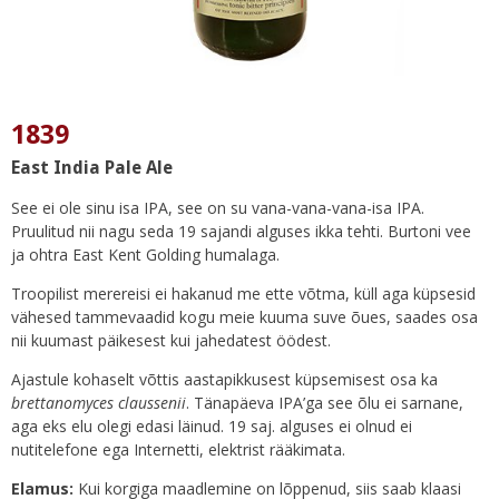
1839
East India Pale Ale
See ei ole sinu isa IPA, see on su vana-vana-vana-isa IPA.
Pruulitud nii nagu seda 19 sajandi alguses ikka tehti. Burtoni vee
ja ohtra East Kent Golding humalaga.
Troopilist merereisi ei hakanud me ette võtma, küll aga küpsesid
vähesed tammevaadid kogu meie kuuma suve õues, saades osa
nii kuumast päikesest kui jahedatest öödest.
Ajastule kohaselt võttis aastapikkusest küpsemisest osa ka
brettanomyces claussenii
. Tänapäeva IPA’ga see õlu ei sarnane,
aga eks elu olegi edasi läinud. 19 saj. alguses ei olnud ei
nutitelefone ega Internetti, elektrist rääkimata.
Elamus:
Kui korgiga maadlemine on lõppenud, siis saab klaasi