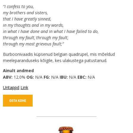
“I confess to you,
my brothers and sisters,
that I have greatly sinned,
in my thoughts and in my words,
in what I have done and in what I have failed to do,
through my fault, through my fault,
through my most grievous fault;”
Burboonivaadis küpsenud belgian quadrupel, mis mõeldud
meeleparanduseks kõigile, kes ulakustega patustanud.
Ainult andmed
ABV:
12.0%
OG:
N/A
FG:
N/A
IBU:
N/A
EBC:
N/A
Untappd
Link