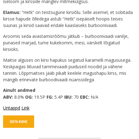
iseloom ja kirsside mänglev mitmekülgsus.
Elamus:
“Hetk” on teistsugune kirsiõlu. Selle asemel, et sobitada
kirsse hapude õlledega astub “Hetk” isepäiselt hoopis teises
suunas ja kirsid saavad endale kaaslaseks burboonivaadi.
Aroomis seda avastamisrõõmu jätkub – burboonivaadi vanilje,
punased marjad, tume kukekomm, mesi, värskelt lõigatud
kirsioks.
Maitse alguses on kirsi hapukus segatud karamelli magususega.
Keskpaigas liituvad tammevaadi puidused noodid ja vähene
tanniin. Lõppmaitses jääb pikalt keelele magushapu kirss, mis
mängib erinevate burboodivaadi nüanssidega.
Ainult andmed
ABV:
8.0%
OG:
19.5P
FG:
5.4P
IBU:
70
EBC:
N/A
Untappd
Link