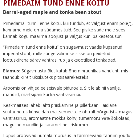
PIMEDAIM TUND ENNE KOITU
Barrel-aged maple and tonka bean stout
Pimedamail tunnil enne koitu, kui tundub, et valgust enam polegi,
kanname meie oma südames tuld. See pisike säde meie sees
kannab kogu maailma soojust ja valgus kuni päikesetõusuni.
“Pimedaim tund enne koitu” on sügavmust vaadis küpsenud
imperial stout, mille sünge välimuse sisse on peidetud
lootuskiirena särav vahtrasiirup ja eksootilised tonkaoad.
Elamus:
Sügavmusta õlut katab õhem pruunikas vahukiht, mis
taandub kiirelt üksikuteks pitsisaarekesteks.
Aroomis on vihjed eelseisvale piduroale. Siit leiab nii vanilje,
mandlid, martsipani kui ka vahtrasiirupi.
Keskmaitses läheb lahti priiskamine ja pillerkaar. Täidlane
suutunnetus kühveldab maitsemeeltele ohtralt hõrgutisi – magus
vahtrasiirup, aromaatne mokka kohv, tumemõru 98% šokolaad,
magusad mandlid ja karamelline iiriskomm.
Lõpus proovivad humala mõrusus ja tammevaadi tanniiin jõudu