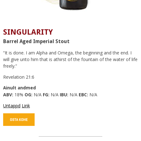
SINGULARITY
Barrel Aged Imperial Stout
“It is done. I am Alpha and Omega, the beginning and the end. I
will give unto him that is athirst of the fountain of the water of life
freely.”
Revelation 21:6
Ainult andmed
ABV:
18%
OG:
N/A
FG:
N/A
IBU:
N/A
EBC:
N/A
Untappd
Link