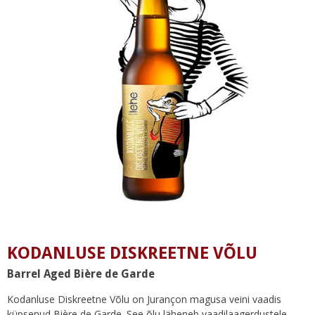
KODANLUSE DISKREETNE VÕLU
Barrel Aged Bière de Garde
Kodanluse Diskreetne Võlu on Jurançon magusa veini vaadis
küpsenud Bière de Garde. See õlu läheneb vaadilaagerdustele