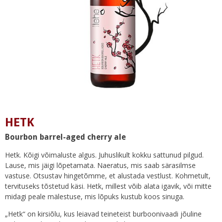
HETK
Bourbon barrel-aged cherry ale
Hetk. Kõigi võimaluste algus. Juhuslikult kokku sattunud pilgud.
Lause, mis jäigi lõpetamata. Naeratus, mis saab särasilmse
vastuse. Otsustav hingetõmme, et alustada vestlust. Kohmetult,
tervituseks tõstetud käsi. Hetk, millest võib alata igavik, või mitte
midagi peale mälestuse, mis lõpuks kustub koos sinuga.
„Hetk“ on kirsiõlu, kus leiavad teineteist burboonivaadi jõuline