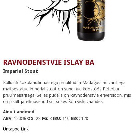
RAVNODENSTVIE ISLAY BA
Imperial Stout
Külluslik šokolaadilinnastega pruulitud ja Madagascari vaniljega
maitsestatud imperial stout on sündinud koostöös Peterburi
pruulmeistritega. Selles pudelis on Ravnodenstvie eriversioon, mis
on pikalt järelküpsenud suitsuses Šoti viski vaatides.
Ainult andmed
ABV:
12,0%
OG:
28
FG:
8
IBU:
110
EBC:
120
Untappd
Link