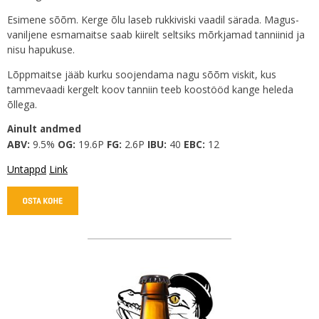
Esimene sõõm. Kerge õlu laseb rukkiviski vaadil särada. Magus-
vaniljene esmamaitse saab kiirelt seltsiks mõrkjamad tanniinid ja
nisu hapukuse.
Lõppmaitse jääb kurku soojendama nagu sõõm viskit, kus
tammevaadi kergelt koov tanniin teeb koostööd kange heleda
õllega.
Ainult andmed
ABV:
9.5%
OG:
19.6P
FG:
2.6P
IBU:
40
EBC:
12
Untappd
Link