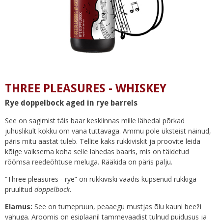
THREE PLEASURES - WHISKEY
Rye doppelbock aged in rye barrels
See on sagimist täis baar kesklinnas mille lähedal põrkad
juhuslikult kokku om vana tuttavaga. Ammu pole üksteist näinud,
päris mitu aastat tuleb. Tellite kaks rukkiviskit ja proovite leida
kõige vaiksema koha selle lahedas baaris, mis on täidetud
rõõmsa reedeõhtuse meluga. Rääkida on päris palju.
“Three pleasures - rye” on rukkiviski vaadis küpsenud rukkiga
pruulitud
doppelbock
.
Elamus:
See on tumepruun, peaaegu mustjas õlu kauni beeži
vahuga. Aroomis on esiplaanil tammevaadist tulnud puidusus ja