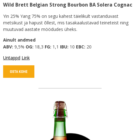
Wild Brett Belgian Strong Bourbon BA Solera Cognac
Yin 25% Yang 75% on segu kahest täielikult vastanduvast
metsikust ja hapust õllest, mis tasakaalustavad teineteist ning
muutuvad aastate möödudes üheks.
Ainult andmed
ABV:
9,5%
OG:
18,3
FG:
1,1
IBU:
10
EBC:
20
Untappd
Link