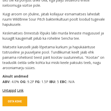
Eks ole ka põhjust uhke olla, ega palju sedavõrd erilise
iseloomuga vürtse pole.
Kuigi aroom on jõuline, jätab kollajuur esmamaitses lahedalt
ruumi WildBrew Sour Pitch bakterikultuuri poolt loodud tugevale
hapukusele.
Keskmaitses õnnestub lõpuks läbi murda linnaste magususel ja
kusagilt kaugemalt piilub ka roheline Sencha tee.
Maitsete karuselli jääb lõpetama kurkum ja hapukäärituse
tsitruseline ja puuviljane pool. Tundlikumat keelt jääb ehk
painama rohelisest teest pärit kootav suutunnetus. “Kootav” on
teaduslik öelda selle kohta kui miski keele paksuks teeb, nagu
arooniamarju süües.
Ainult andmed
ABV:
4.0%
OG:
9.2P
FG:
1.5P
IBU:
5
EBC:
N/A
Untappd
Link