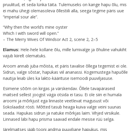
pruulitud, et seda lünka täita. Tulemuseks on kange hapu õlu, mis
ei mahu ühegi olemasoleva õllestiili alla, seega tegime päris uue
“imperial sour ale”.
“Why then the world’s mine oyster
Which I with sword will open.”
– The Merry Wives Of Windsor Act 2, scene 2, 2–5
Elamus:
Hele-hele kollane õlu, mille lumivalge ja õhuline vahukiht
vajub kiirelt olematuks.
Aroom annab juba mõista, et päris tavalise õllega tegemist ei ole.
Sidrun, valge sõstar, hapukas viil ananassi. Kogemustega hapuõlle
nautija leiab üles ka lakto-käärituse isemoodi puuviljasuse.
Esimene sõõm on kirgas ja värskendav. Õllele tavapäraseid
maitsed sellest joogist väga otsida ei tasu. Ei ole siin ei humala
aroomi ja mõrkjust ega linnaste veetlevat magusust või
šokolaadist rösti. Mõtted tasub heaga kuiva valge veini suunas
seada. Hapukas sidrun ja natuke mõrkjas laim. Vihjed virsikule.
Linnased läbi hapu prisma saavad endale mesise rüü selga.
Järelmaitses jääb tooni andma puuviljane hapukus, mis