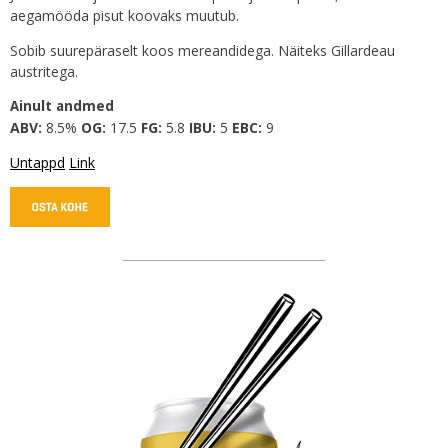
aegamööda pisut koovaks muutub.
Sobib suurepäraselt koos mereandidega. Näiteks Gillardeau
austritega.
Ainult andmed
ABV:
8.5%
OG:
17.5
FG:
5.8
IBU:
5
EBC:
9
Untappd
Link