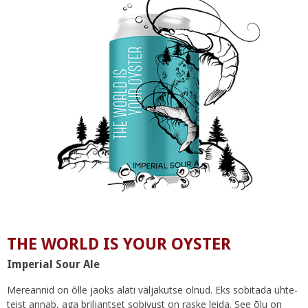
THE WORLD IS YOUR OYSTER
Imperial Sour Ale
Mereannid on õlle jaoks alati väljakutse olnud. Eks sobitada ühte-
teist annab, aga briljantset sobivust on raske leida. See õlu on