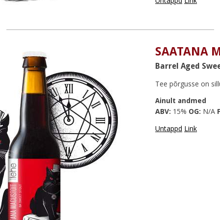
Untappd
Link
SAATANA 
Barrel Aged Swe
Tee põrgusse on sil
Ainult andmed
ABV:
15%
OG:
N/A
F
Untappd
Link