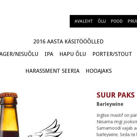
AVALEHT
ÕLU
POOD
PRU
2016 AASTA KÄSITÖÖÕLLED
AGER/NISUÕLU
IPA
HAPU ÕLU
PORTER/STOUT
HARASSMENT SEERIA
HOOAJAKS
SUUR PAKS
Barleywine
Inglise mastif on päri
Niisama ringi jooksm
Samamoodi vajab aeg
barleywine. Seda nii