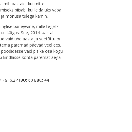
valmib aastaid, kui mitte
iseks piisab, kui leida üks vaba
s ja mõnusa tulega kamin.
nglise barleywine, mille tegelik
te käigus. See, 2014. aastal
ud vaid ühe aasta ja seetõttu on
s tema paremad päevad veel ees.
 poodidesse vaid pisike osa kogu
äb kindlasse kohta paremat aega
P
FG:
6.2P
IBU:
60
EBC:
44