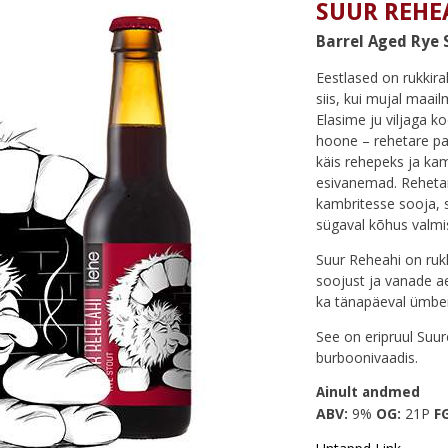
SUUR REHE
Barrel Aged Rye 
Eestlased on rukkirah
siis, kui mujal maai
Elasime ju viljaga k
hoone – rehetare part
käis rehepeks ja ka
esivanemad. Rehetar
kambritesse sooja, s
sügaval kõhus valmis
Suur Reheahi on rukk
soojust ja vanade ae
ka tänapäeval ümber
See on eripruul Suu
burboonivaadis.
Ainult andmed
ABV:
9%
OG:
21P
F