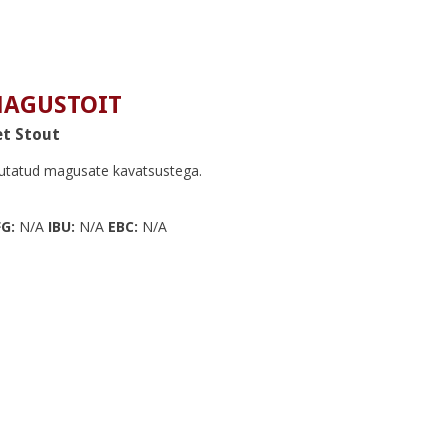
MAGUSTOIT
et Stout
lutatud magusate kavatsustega.
G:
N/A
IBU:
N/A
EBC:
N/A