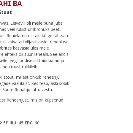
AHI BA
Stout
vas. Leivavili oli meile püha juba
lmas veel rukist umbrohuks peeti.
oos. Rehielamu oli talu kõige tähtsam
el kuivatati viljavihkusid, rehealusel
mbrites kasvasid üles meie
e ehteks oli suur reheahi. See andis
elle leegil podisesid toidupajad ja
 hea must rukkileib.
i stout, millest õhkub reheahju
gade väärikust. Kes teab, äkki sobib
 Suure Rehahju juttu vesta.
rest Reheahjust, mis on küpsenud
G:
5P
IBU:
45
EBC:
60