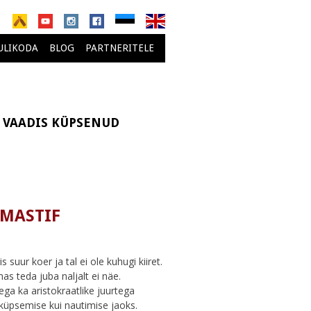
ULIKODA
BLOG
PARTNERITELE
VAADIS KÜPSENUD
 MASTIF
s suur koer ja tal ei ole kuhugi kiiret.
as teda juba naljalt ei näe.
a ka aristokraatlike juurtega
 küpsemise kui nautimise jaoks.