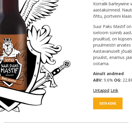
Korralik barleywine 
aastakümneid. Nautim
õhtu, portveini klaa
Suur Paks Mastif on i
iseloom sünnib aasta
pruulitud, on küpsen
pruulmeistri arvate
Aastavanuselt jõuab
pruulist, enamus jä
ootama.
Ainult andmed
ABV:
9.6%
OG:
22.8
Untappd
Link